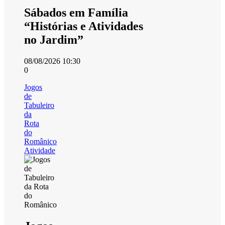
Sábados em Família
“Histórias e Atividades
no Jardim”
08/08/2026 10:30
0
Jogos
de
Tabuleiro
da
Rota
do
Românico
Atividade