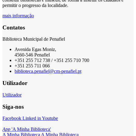
permitir o progresso da localidade.
mais informação
Contatos
Biblioteca Municipal de Penafiel
Avenida Egas Moniz,
4560-546 Penafiel
+351 255 712 738 / +351 255 710 700
+351 255 711 066
biblioteca.penafiel@cm-penafiel.pt
Utilizador
Utilizador
Siga-nos
Facebook
Linked in
Youtube
App
'A Minha Biblioteca'
A Minha Biblioteca
A Minha Biblioteca