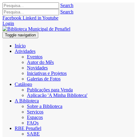
Search
Search
Facebook
Linked in
Youtube
Login
Toggle navigation
Início
Atividades
Eventos
Autor do Mês
Novidades
Iniciativas e Projetos
Galerias de Fotos
Catálogo
Publicações para Venda
Aplicação 'A Minha Biblioteca'
A Biblioteca
Sobre a Biblioteca
Serviços
Espaços
FAQs
RBE Penafiel
SABE