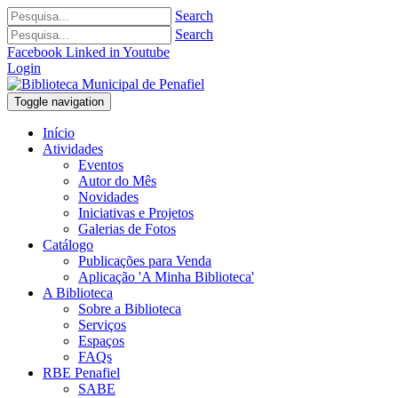
Search
Search
Facebook
Linked in
Youtube
Login
Toggle navigation
Início
Atividades
Eventos
Autor do Mês
Novidades
Iniciativas e Projetos
Galerias de Fotos
Catálogo
Publicações para Venda
Aplicação 'A Minha Biblioteca'
A Biblioteca
Sobre a Biblioteca
Serviços
Espaços
FAQs
RBE Penafiel
SABE